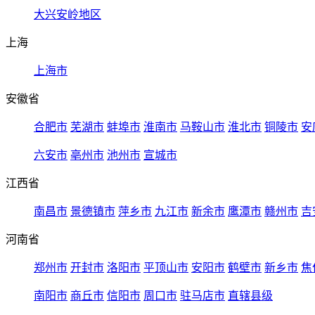
大兴安岭地区
上海
上海市
安徽省
合肥市
芜湖市
蚌埠市
淮南市
马鞍山市
淮北市
铜陵市
安
六安市
亳州市
池州市
宣城市
江西省
南昌市
景德镇市
萍乡市
九江市
新余市
鹰潭市
赣州市
吉
河南省
郑州市
开封市
洛阳市
平顶山市
安阳市
鹤壁市
新乡市
焦
南阳市
商丘市
信阳市
周口市
驻马店市
直辖县级