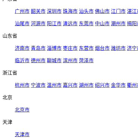
广州市
韶关市
深圳市
珠海市
汕头市
佛山市
江门市
湛江
汕尾市
河源市
阳江市
清远市
东莞市
中山市
潮州市
揭阳
山东省
济南市
青岛市
淄博市
枣庄市
东营市
烟台市
潍坊市
济宁
临沂市
德州市
聊城市
滨州市
菏泽市
浙江省
杭州市
宁波市
温州市
嘉兴市
湖州市
绍兴市
金华市
衢州
北京
北京市
天津
天津市