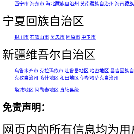
西宁市
海东市
海北藏族自治州
黄南藏族自治州
海南藏族
宁夏回族自治区
银川市
石嘴山市
吴忠市
固原市
中卫市
新疆维吾尔自治区
乌鲁木齐市
克拉玛依市
吐鲁番地区
哈密地区
昌吉回族自
克孜自治州
喀什地区
和田地区
伊犁哈萨克自治州
塔城地区
阿勒泰地区
直辖县级
免责声明：
网页内的所有信息均为用