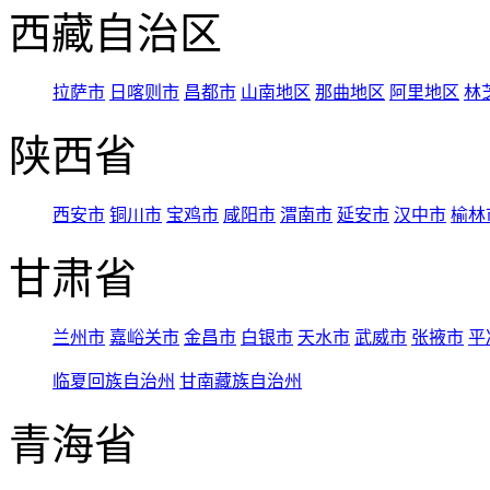
西藏自治区
拉萨市
日喀则市
昌都市
山南地区
那曲地区
阿里地区
林
陕西省
西安市
铜川市
宝鸡市
咸阳市
渭南市
延安市
汉中市
榆林
甘肃省
兰州市
嘉峪关市
金昌市
白银市
天水市
武威市
张掖市
平
临夏回族自治州
甘南藏族自治州
青海省