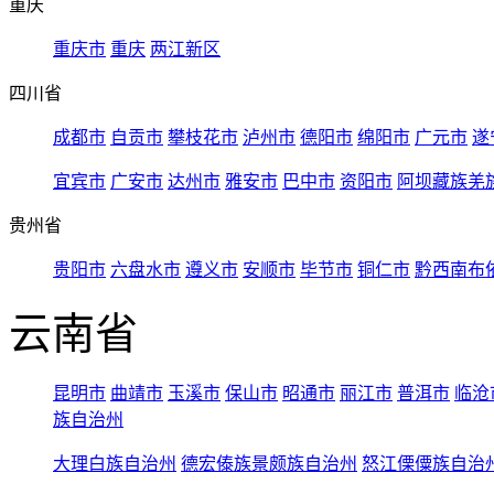
重庆
重庆市
重庆
两江新区
四川省
成都市
自贡市
攀枝花市
泸州市
德阳市
绵阳市
广元市
遂
宜宾市
广安市
达州市
雅安市
巴中市
资阳市
阿坝藏族羌
贵州省
贵阳市
六盘水市
遵义市
安顺市
毕节市
铜仁市
黔西南布
云南省
昆明市
曲靖市
玉溪市
保山市
昭通市
丽江市
普洱市
临沧
族自治州
大理白族自治州
德宏傣族景颇族自治州
怒江傈僳族自治