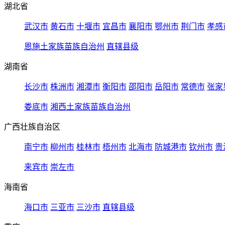
湖北省
武汉市
黄石市
十堰市
宜昌市
襄阳市
鄂州市
荆门市
孝感
恩施土家族苗族自治州
直辖县级
湖南省
长沙市
株洲市
湘潭市
衡阳市
邵阳市
岳阳市
常德市
张家
娄底市
湘西土家族苗族自治州
广西壮族自治区
南宁市
柳州市
桂林市
梧州市
北海市
防城港市
钦州市
贵
来宾市
崇左市
海南省
海口市
三亚市
三沙市
直辖县级