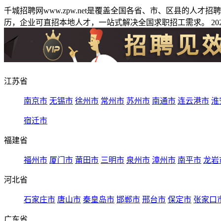
千城招聘网www.zpw.net是覆盖全国各省、市、区县的人
历，企业可直招本地人才，一站式解决全国求职招工需求。 2026
江苏省
南京市
无锡市
徐州市
常州市
苏州市
南通市
连云港市
淮
宿迁市
福建省
福州市
厦门市
莆田市
三明市
泉州市
漳州市
南平市
龙岩
河北省
石家庄市
唐山市
秦皇岛市
邯郸市
邢台市
保定市
张家口
广东省