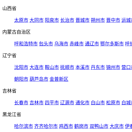
山西省
太原市
大同市
阳泉市
长治市
晋城市
朔州市
晋中市
运城
内蒙古自治区
呼和浩特市
包头市
乌海市
赤峰市
通辽市
鄂尔多斯市
呼
辽宁省
沈阳市
大连市
鞍山市
抚顺市
本溪市
丹东市
锦州市
营口
朝阳市
葫芦岛市
金普新区
吉林省
长春市
吉林市
四平市
辽源市
通化市
白山市
松原市
白城
黑龙江省
哈尔滨市
齐齐哈尔市
鸡西市
鹤岗市
双鸭山市
大庆市
伊