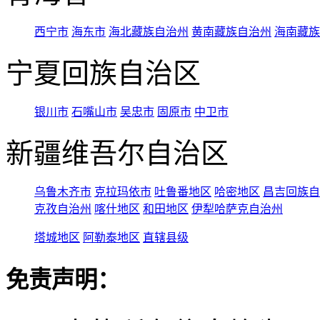
西宁市
海东市
海北藏族自治州
黄南藏族自治州
海南藏族
宁夏回族自治区
银川市
石嘴山市
吴忠市
固原市
中卫市
新疆维吾尔自治区
乌鲁木齐市
克拉玛依市
吐鲁番地区
哈密地区
昌吉回族自
克孜自治州
喀什地区
和田地区
伊犁哈萨克自治州
塔城地区
阿勒泰地区
直辖县级
免责声明：