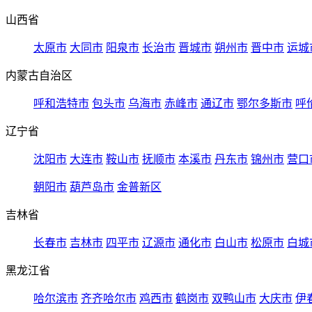
山西省
太原市
大同市
阳泉市
长治市
晋城市
朔州市
晋中市
运城
内蒙古自治区
呼和浩特市
包头市
乌海市
赤峰市
通辽市
鄂尔多斯市
呼
辽宁省
沈阳市
大连市
鞍山市
抚顺市
本溪市
丹东市
锦州市
营口
朝阳市
葫芦岛市
金普新区
吉林省
长春市
吉林市
四平市
辽源市
通化市
白山市
松原市
白城
黑龙江省
哈尔滨市
齐齐哈尔市
鸡西市
鹤岗市
双鸭山市
大庆市
伊