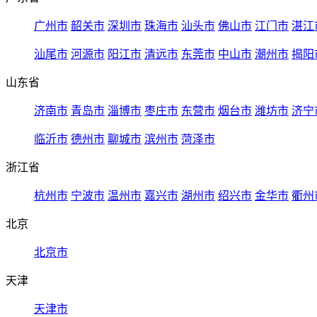
广州市
韶关市
深圳市
珠海市
汕头市
佛山市
江门市
湛江
汕尾市
河源市
阳江市
清远市
东莞市
中山市
潮州市
揭阳
山东省
济南市
青岛市
淄博市
枣庄市
东营市
烟台市
潍坊市
济宁
临沂市
德州市
聊城市
滨州市
菏泽市
浙江省
杭州市
宁波市
温州市
嘉兴市
湖州市
绍兴市
金华市
衢州
北京
北京市
天津
天津市