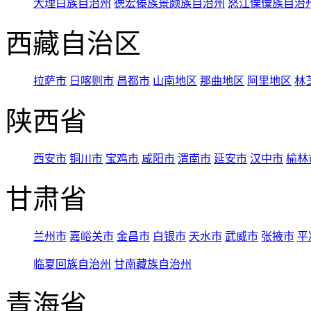
大理白族自治州
德宏傣族景颇族自治州
怒江傈僳族自治
西藏自治区
拉萨市
日喀则市
昌都市
山南地区
那曲地区
阿里地区
林
陕西省
西安市
铜川市
宝鸡市
咸阳市
渭南市
延安市
汉中市
榆林
甘肃省
兰州市
嘉峪关市
金昌市
白银市
天水市
武威市
张掖市
平
临夏回族自治州
甘南藏族自治州
青海省