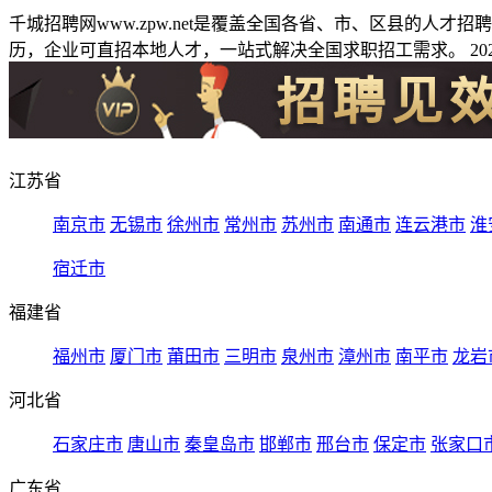
千城招聘网www.zpw.net是覆盖全国各省、市、区县的人
历，企业可直招本地人才，一站式解决全国求职招工需求。 2026
江苏省
南京市
无锡市
徐州市
常州市
苏州市
南通市
连云港市
淮
宿迁市
福建省
福州市
厦门市
莆田市
三明市
泉州市
漳州市
南平市
龙岩
河北省
石家庄市
唐山市
秦皇岛市
邯郸市
邢台市
保定市
张家口
广东省