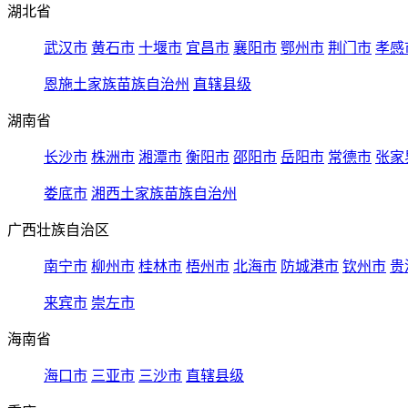
湖北省
武汉市
黄石市
十堰市
宜昌市
襄阳市
鄂州市
荆门市
孝感
恩施土家族苗族自治州
直辖县级
湖南省
长沙市
株洲市
湘潭市
衡阳市
邵阳市
岳阳市
常德市
张家
娄底市
湘西土家族苗族自治州
广西壮族自治区
南宁市
柳州市
桂林市
梧州市
北海市
防城港市
钦州市
贵
来宾市
崇左市
海南省
海口市
三亚市
三沙市
直辖县级