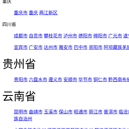
重庆
重庆市
重庆
两江新区
四川省
成都市
自贡市
攀枝花市
泸州市
德阳市
绵阳市
广元市
遂
宜宾市
广安市
达州市
雅安市
巴中市
资阳市
阿坝藏族羌
贵州省
贵阳市
六盘水市
遵义市
安顺市
毕节市
铜仁市
黔西南布
云南省
昆明市
曲靖市
玉溪市
保山市
昭通市
丽江市
普洱市
临沧
族自治州