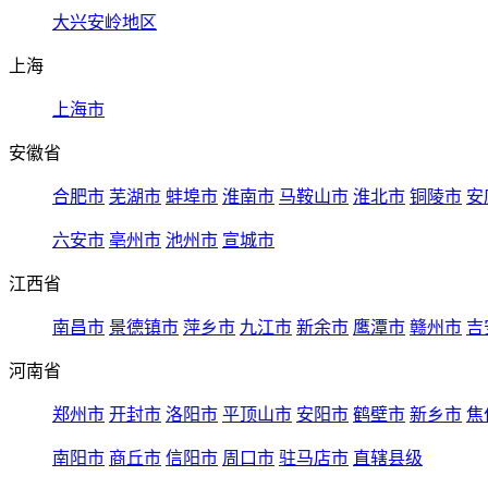
大兴安岭地区
上海
上海市
安徽省
合肥市
芜湖市
蚌埠市
淮南市
马鞍山市
淮北市
铜陵市
安
六安市
亳州市
池州市
宣城市
江西省
南昌市
景德镇市
萍乡市
九江市
新余市
鹰潭市
赣州市
吉
河南省
郑州市
开封市
洛阳市
平顶山市
安阳市
鹤壁市
新乡市
焦
南阳市
商丘市
信阳市
周口市
驻马店市
直辖县级